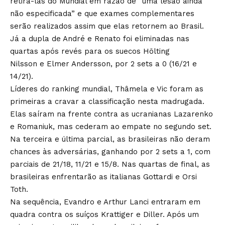
retirá-las do Mundial em razão de “uma lesão ainda
não especificada” e que exames complementares
serão realizados assim que elas retornem ao Brasil.
Já a dupla de André e Renato foi eliminadas nas
quartas após revés para os suecos Hölting
Nilsson e Elmer Andersson, por 2 sets a 0 (16/21 e
14/21).
Líderes do ranking mundial, Thâmela e Vic foram as
primeiras a cravar a classificação nesta madrugada.
Elas saíram na frente contra as ucranianas Lazarenko
e Romaniuk, mas cederam ao empate no segundo set.
Na terceira e última parcial, as brasileiras não deram
chances às adversárias, ganhando por 2 sets a 1, com
parciais de 21/18, 11/21 e 15/8. Nas quartas de final, as
brasileiras enfrentarão as italianas Gottardi e Orsi
Toth.
Na sequência, Evandro e Arthur Lanci entraram em
quadra contra os suíços Krattiger e Diller. Após um