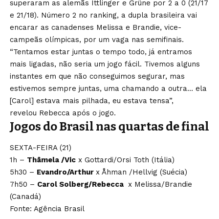
superaram as alemãs Ittlinger e Grüne por 2 a 0 (21/17
e 21/18). Número 2 no ranking, a dupla brasileira vai
encarar as canadenses Melissa e Brandie, vice-
campeãs olímpicas, por um vaga nas semifinais.
“Tentamos estar juntas o tempo todo, já entramos
mais ligadas, não seria um jogo fácil. Tivemos alguns
instantes em que não conseguimos segurar, mas
estivemos sempre juntas, uma chamando a outra… ela
[Carol] estava mais pilhada, eu estava tensa”,
revelou Rebecca após o jogo.
Jogos do Brasil nas quartas de final
SEXTA-FEIRA (21)
1h –
Thâmela /Vic
x Gottardi/Orsi Toth (Itália)
5h30 –
Evandro/Arthur
x Åhman /Hellvig (Suécia)
7h50 –
Carol Solberg/Rebecca
x Melissa/Brandie
(Canadá)
Fonte: Agência Brasil