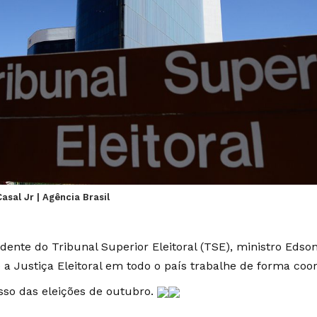
asal Jr | Agência Brasil
idente do Tribunal Superior Eleitoral (TSE), ministro Edso
e a Justiça Eleitoral em todo o país trabalhe de forma coo
sso das eleições de outubro.