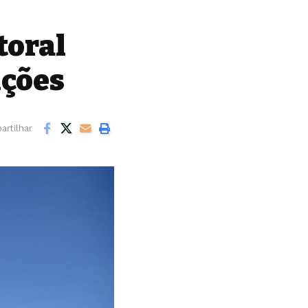
toral
ições
rtilhar