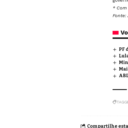
govern
* Com 
Fonte: 
Vo
PF 
Lul
Min
Mai
ABL
TAGG
Compartilhe esta