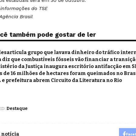
os estaduais será em 30 de outubro.
informações do TSE
Agência Brasil
cê também pode gostar de ler
desarticula grupo que lavava dinheiro do tráfico inte
a diz que combustíveis fósseis vão financiar a transiç
istério da Justiça inaugura escritório antifacção em S
s de 16 milhões de hectares foram queimados no Bras
 e prefeitura abrem Circuito da Literatura no Rio
ED:
Destaque
 notícia
Face