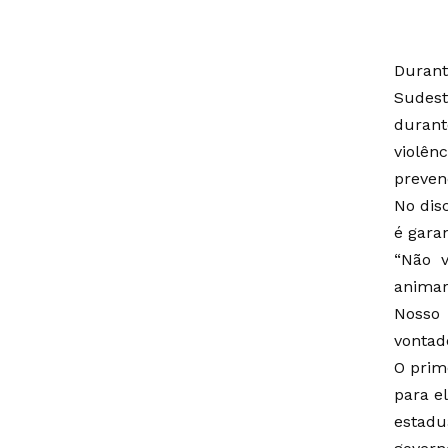
Durant
Sudest
durant
violên
preven
No dis
é gara
“Não v
animar
Nosso 
vontade
O prim
para e
estadu