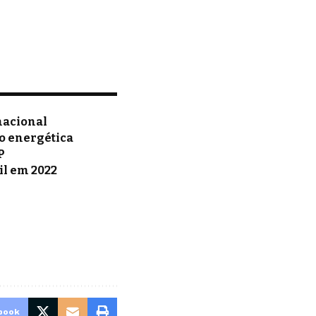
rnacional
ão energética
P
il em 2022
book