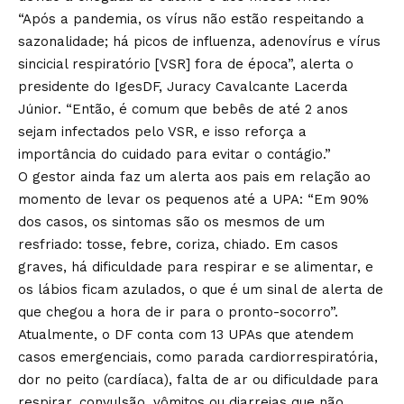
“Após a pandemia, os vírus não estão respeitando a
sazonalidade; há picos de influenza, adenovírus e vírus
sincicial respiratório [VSR] fora de época”, alerta o
presidente do IgesDF, Juracy Cavalcante Lacerda
Júnior. “Então, é comum que bebês de até 2 anos
sejam infectados pelo VSR, e isso reforça a
importância do cuidado para evitar o contágio.”
O gestor ainda faz um alerta aos pais em relação ao
momento de levar os pequenos até a UPA: “Em 90%
dos casos, os sintomas são os mesmos de um
resfriado: tosse, febre, coriza, chiado. Em casos
graves, há dificuldade para respirar e se alimentar, e
os lábios ficam azulados, o que é um sinal de alerta de
que chegou a hora de ir para o pronto-socorro”.
Atualmente, o DF conta com 13 UPAs que atendem
casos emergenciais, como parada cardiorrespiratória,
dor no peito (cardíaca), falta de ar ou dificuldade para
respirar, convulsão, vômitos ou diarreias que não