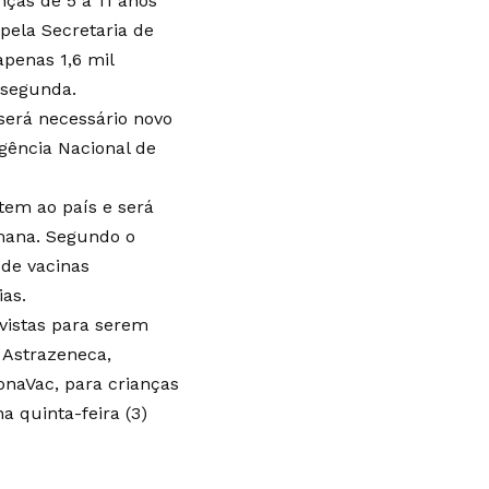
nças de 5 a 11 anos
pela Secretaria de
apenas 1,6 mil
 segunda.
será necessário novo
gência Nacional de
tem ao país e será
emana. Segundo o
 de vacinas
ias.
vistas para serem
 Astrazeneca,
onaVac, para crianças
 quinta-feira (3)