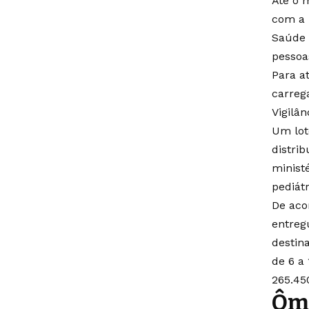
Até o 
com a 
Saúde p
pessoa
Para a
carreg
Vigilân
Um lot
distri
ministé
pediát
De aco
entreg
destin
de 6 a
265.45
Ôm