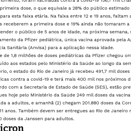
momento, foram vacinadas contra a covid-19 156,7 mil cria
primeira dose, o que equivale a 28% do público estimado 
ara esta faixa etária. Na faixa entre 12 e 19 anos, faltam 
s receberem a primeira dose e 19% ainda não tomaram a
tender o público de 5 anos de idade, na próxima semana, 
amento da Pfizer pediátrica, única vacina aprovada pela A
cia Sanitária (Anvisa) para a aplicação nessa idade.
e de 1,8 milhões de doses pediátricas da Pfizer chegou on
buído aos estados pelo Ministério da Saúde ao longo da s
rio, o estado do Rio de Janeiro já recebeu 491,7 mil doses
ricas contra a covid-19 e terá mais 400 mil nos próximos d
rdo com a Secretaria de Estado de Saúde (SES), estão pre
ues hoje pelo Ministério da Saúde 249 mil doses da vacina
ada a adultos, e amanhã (2) chegam 201.880 doses da Cor
 11 anos. Também devem ser entregues ao Rio de Janeiro na
0 doses da Janssen para adultos.
icron