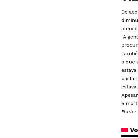
De aco
diminu
atendi
“A gen
procur
Também
o que 
estava
bastan
estava
Apesar
e mort
Fonte: 
Vo