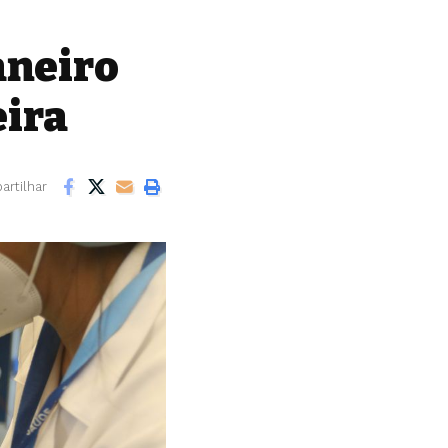
aneiro
eira
rtilhar