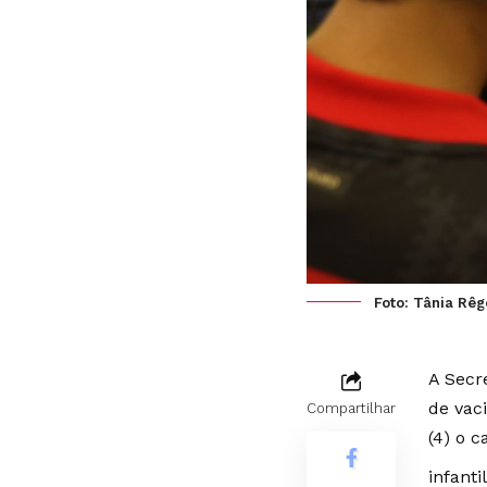
Foto: Tânia Rêg
A Secr
de vac
Compartilhar
(4) o c
infanti