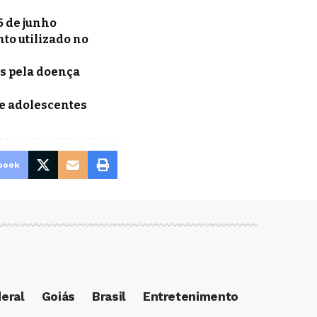
6 de junho
to utilizado no
es pela doença
 e adolescentes
book
deral
Goiás
Brasil
Entretenimento