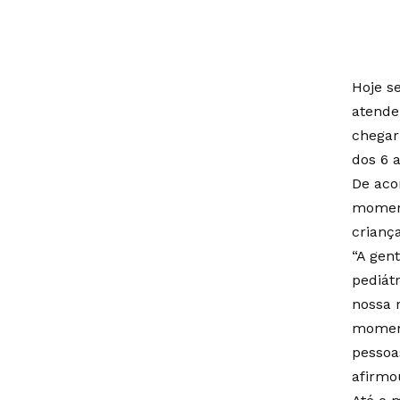
Hoje s
atende
chegar
dos 6 
De aco
moment
crianç
“A gen
pediátr
nossa 
moment
pessoa
afirmo