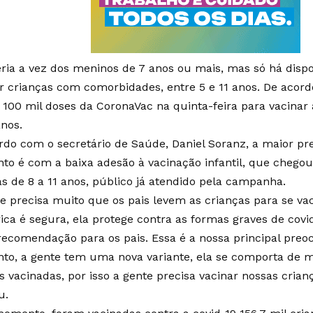
eria a vez dos meninos de 7 anos ou mais, mas só há dispo
r crianças com comorbidades, entre 5 e 11 anos. De aco
 100 mil doses da CoronaVac na quinta-feira para vacinar a
anos.
rdo com o secretário de Saúde, Daniel Soranz, a maior p
o é com a baixa adesão à vacinação infantil, que chego
as de 8 a 11 anos, público já atendido pela campanha.
te precisa muito que os pais levem as crianças para se vac
ica é segura, ela protege contra as formas graves de covid
recomendação para os pais. Essa é a nossa principal pre
o, a gente tem uma nova variante, ela se comporta de m
s vacinadas, por isso a gente precisa vacinar nossas crian
u.