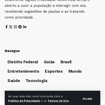
aberto a ouvir a população e interagir com ela,
recebendo sugestões de pautas e as tratando
como prioridade.
Navegue
Distrito Federal
Goiás
Brasil
Entretenimento
Esportes
Mundo
Saúde
Tecnologia
Ao usar este site, você concorda com a
Accept
Política de Privacidade
e os
Termos de Uso
.
© Foxiz News Network. Ruby Design Company. All Rights Reserved.