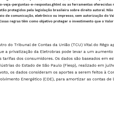
-veja-perguntas-e-respostas.ghtml ou as ferramentas oferecidas na
stão protegidos pela legislação brasileira sobre direito autoral. N
eio de comunicação, eletrônico ou impresso, sem autorização do Va
 Essas regras têm como objetivo proteger o investimento que o Valo
stro do Tribunal de Contas da União (TCU) Vital do Rêgo 
que a privatização da Eletrobras pode levar a um aumento
s tarifas dos consumidores. Os dados são baseados em e
dústrias do Estado de São Paulo (Fiesp), realizado em julh
voto, os dados consideram os aportes a serem feitos à Co
olvimento Energético (CDE), para amortizar as contas de 