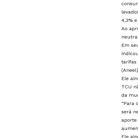
consum
levado
4,3% e 
Ao apr
neutral
Em seu 
indico
tarifa
(Aneel)
Ele ai
TCU nã
da mud
“Para 
será n
aporte
aument
Ele ai