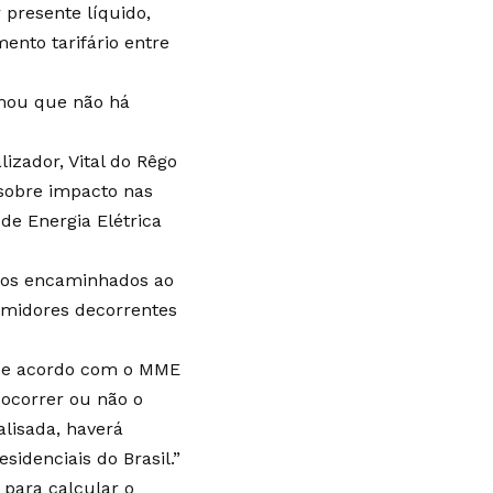
 presente líquido,
ento tarifário entre
irmou que não há
izador, Vital do Rêgo
 sobre impacto nas
de Energia Elétrica
s os encaminhados ao
umidores decorrentes
, de acordo com o MME
 ocorrer ou não o
alisada, haverá
idenciais do Brasil.”
 para calcular o