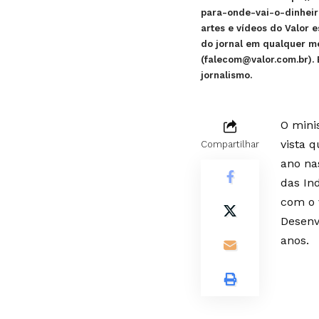
para-onde-vai-o-dinheiro
artes e vídeos do Valor e
do jornal em qualquer m
(
falecom@valor.com.br
).
jornalismo.
O mini
vista 
Compartilhar
ano na
das In
com o 
Desenv
anos.