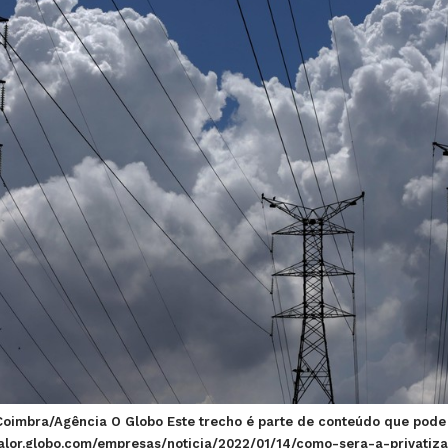
 Coimbra/Agência O Globo Este trecho é parte de conteúdo que pode
//valor.globo.com/empresas/noticia/2022/01/14/como-sera-a-privati