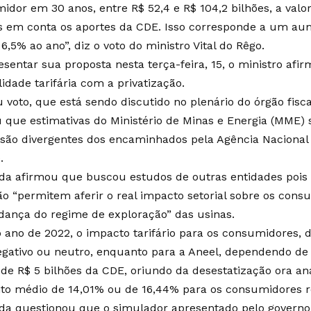
idor em 30 anos, entre R$ 52,4 e R$ 104,2 bilhões, a valor
s em conta os aportes da CDE. Isso corresponde a um aum
6,5% ao ano”, diz o voto do ministro Vital do Rêgo.
esentar sua proposta nesta terça-feira, 15, o ministro af
idade tarifária com a privatização.
voto, que está sendo discutido no plenário do órgão fiscal
u que estimativas do Ministério de Minas e Energia (MME)
s são divergentes dos encaminhados pela Agência Nacional 
.
nda afirmou que buscou estudos de outras entidades poi
o “permitem aferir o real impacto setorial sobre os cons
ança do regime de exploração” das usinas.
o ano de 2022, o impacto tarifário para os consumidores
egativo ou neutro, enquanto para a Aneel, dependendo de
 de R$ 5 bilhões da CDE, oriundo da desestatização ora an
o médio de 14,01% ou de 16,44% para os consumidores res
nda questionou que o simulador apresentado pelo governo