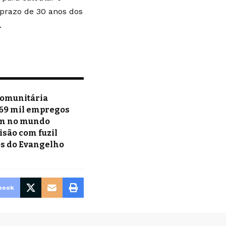
o prazo de 30 anos dos
.
 comunitária
 69 mil empregos
am no mundo
isão com fuzil
os do Evangelho
book