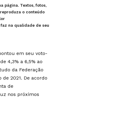
 página. Textos, fotos,
ão reproduza o conteúdo
lor
r faz na qualidade de seu
apontou em seu voto-
 de 4,3% a 6,5% ao
studo da Federação
o de 2021. De acordo
nta de
luz nos próximos