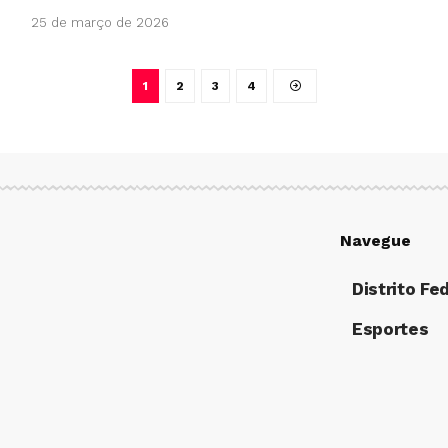
25 de março de 2026
1
2
3
4
Navegue
Distrito Fe
Esportes