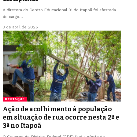
A diretora do Centro Educacional 01 do Itapoã foi afastada
do cargo…
3 de abril de 2026
DESTAQUE
Ação de acolhimento à população
em situação de rua ocorre nesta 2ª e
3ª no Itapoã
O Governo do Distrito Federal (GDF) fará a oferta de