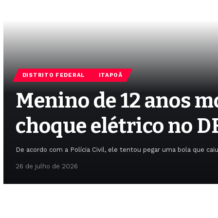
DISTRITO FEDERAL
ITAPOÃ
Menino de 12 anos mo
choque elétrico no D
De acordo com a Polícia Civil, ele tentou pegar uma bola que cai
26 de julho de 2026