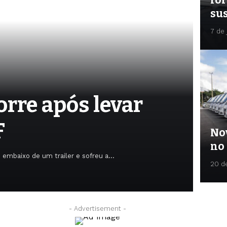
sus
7 de
rre após levar
F
No
no
u embaixo de um trailer e sofreu a…
20 d
22 de 
- Advertisement -