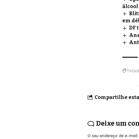
álcool
Bli
em dé
DF 
Ane
Ant
TAGG
Compartilhe esta
Deixe um co
O seu endereço de e-mail 