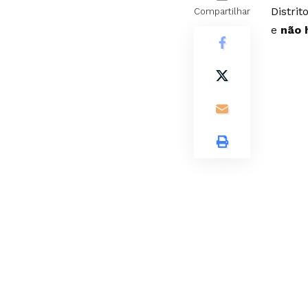
Distrit
Compartilhar
e
não