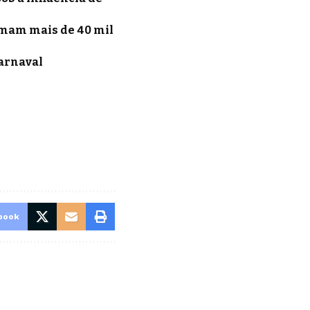
somam mais de 40 mil
Carnaval
book