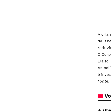
A cria
da jan
reduzi
O Corp
Ela foi
As pol
é inve
Fonte:
Vo
Ope