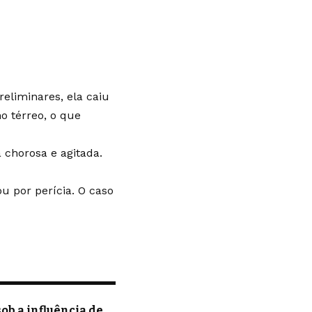
eliminares, ela caiu
o térreo, o que
a chorosa e agitada.
ou por perícia. O caso
ob a influência de