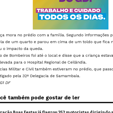
nça mora no prédio com a família. Segundo informações pr
ela de um quarto e parou em cima de um toldo que fica n
u o impacto da queda.
o de Bombeiros foi até o local e disse que a criança estav
 levada para o Hospital Regional de
Ceilândia
.
ícias Militar e Civil também estiveram no prédio, que pass
stigado pela 32ª Delegacia de Samambaia.
 G1 DF
cê também pode gostar de ler
ração Boas Festas já flagrou 352 motoristas dirigindo s