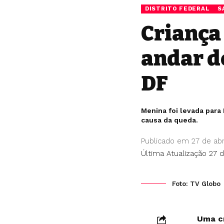
DISTRITO FEDERAL
S
Criança 
andar d
DF
Menina foi levada para
causa da queda.
Publicado em 27 de abr
Última Atualização 27 d
Foto: TV Globo
Uma cr