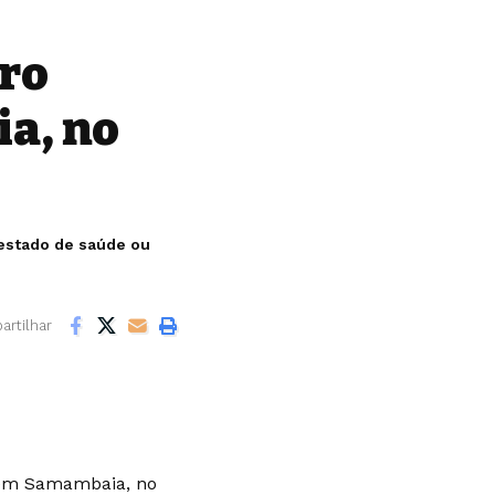
iro
a, no
 estado de saúde ou
rtilhar
em
Samambaia
, no