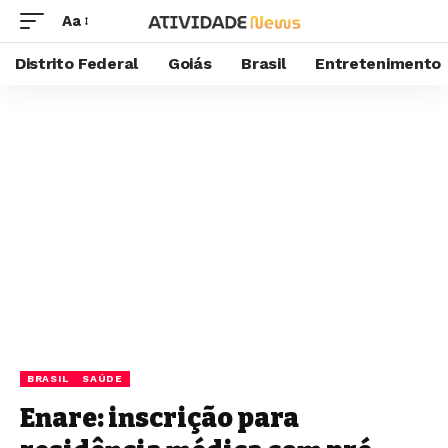
Aa
Distrito Federal
Goiás
Brasil
Entretenimento
BRASIL
SAÚDE
Enare: inscrição para