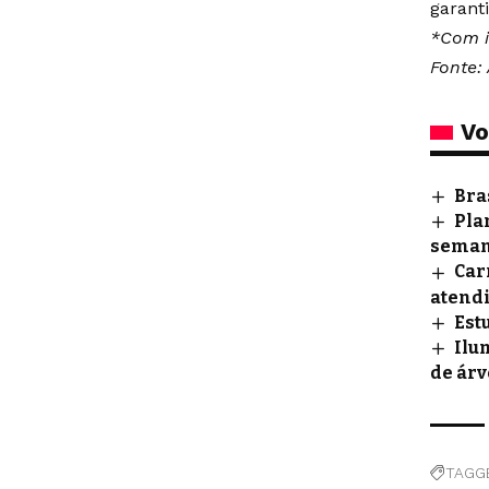
garanti
*Com i
Fonte: 
Vo
Bra
Pla
sema
Car
atendi
Est
Ilu
de árv
TAGG