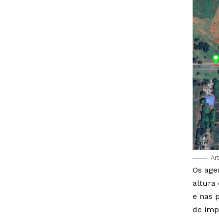
Ar
Os age
altura
e nas 
de imp