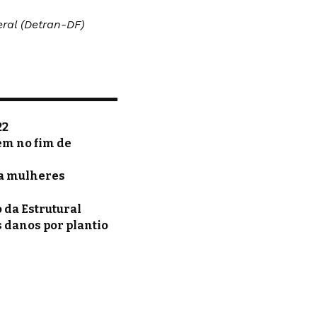
ral (Detran-DF)
22
em no fim de
ra mulheres
 da Estrutural
 danos por plantio