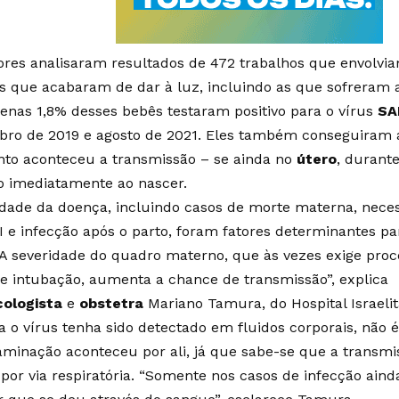
ores analisaram resultados de 472 trabalhos que envolvi
s que acabaram de dar à luz, incluindo as que sofreram 
enas 1,8% desses bebês testaram positivo para o vírus
SA
ro de 2019 e agosto de 2021. Eles também conseguiram 
o aconteceu a transmissão – se ainda no
útero
, durant
o imediatamente ao nascer.
idade da doença, incluindo casos de morte materna, nece
 e infecção após o parto, foram fatores determinantes p
“A severidade do quadro materno, que às vezes exige pr
e e intubação, aumenta a chance de transmissão”, explica
cologista
e
obstetra
Mariano Tamura, do Hospital Israelita
 o vírus tenha sido detectado em fluidos corporais, não é
aminação aconteceu por ali, já que sabe-se que a transm
 por via respiratória. “Somente nos casos de infecção ai