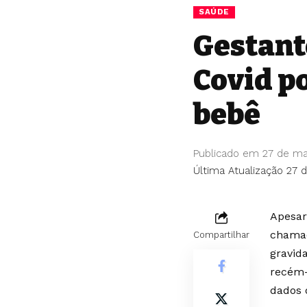
SAÚDE
Gestant
Covid p
bebê
Publicado em 27 de ma
Última Atualização 27 
Apesar
chama
Compartilhar
gravid
recém-
dados 