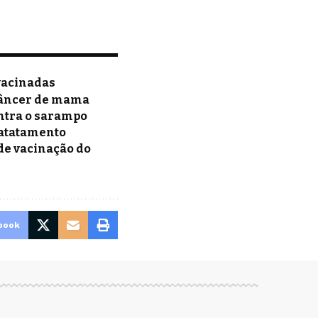
 vacinadas
câncer de mama
ntra o sarampo
ratatamento
de vacinação do
book