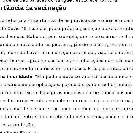
r que se deu através do sangue”, esclarece Tamura.
rtância da vacinação
do reforça a importância de as grávidas se vacinarem para
 de Covid-19. Isso porque a própria gestação deixa a mulh
s doenças. Sabe-se, por exemplo, que o crescimento da 
ando a capacidade respiratória, já que o diafragma tem 
ir, além de haver um inchaço natural das vias respiratória
vitar hemorragias no pós-parto, há alterações normais da
 que aumentam o risco de trombose. E as gestantes ta
 na
imunidade
. “Ela pode e deve se vacinar desde o início
 a chance de complicações para ela e para o bebê”, enfati
um bônus extra: há alguns indícios de que anticorpos ind
 estariam presentes no leite materno – o que daria uma 
ue acaba de nascer e não pode receber o próprio imuniz
inda não tenha sido corroborado pela ciência, pode ser u
 essa proteção.
 Agência Einstein