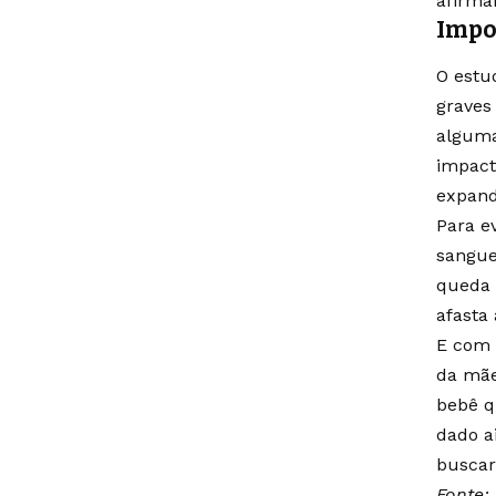
afirma
Impo
O estu
graves
alguma
impact
expand
Para e
sangue
queda
afasta
E com 
da mãe
bebê q
dado a
buscar
Fonte: