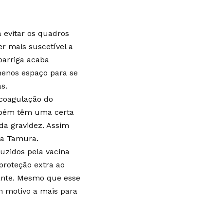
 evitar os quadros
er mais suscetível a
barriga acaba
menos espaço para se
s.
 coagulação do
mbém têm uma certa
 da gravidez. Assim
za Tamura.
uzidos pela vacina
proteção extra ao
ante. Mesmo que esse
m motivo a mais para