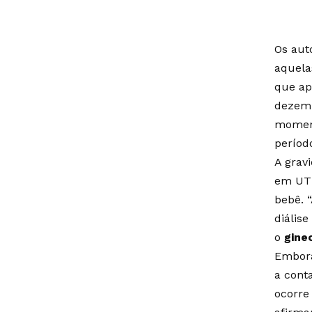
Os aut
aquela
que ap
dezemb
moment
períod
A grav
em UTI
bebê. 
diális
o
gine
Embora
a cont
ocorre