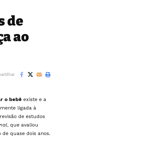
s de
ça ao
rtilhar
ar o bebê
existe e a
amente ligada à
revisão de estudos
nal
, que avaliou
o de quase dois anos.