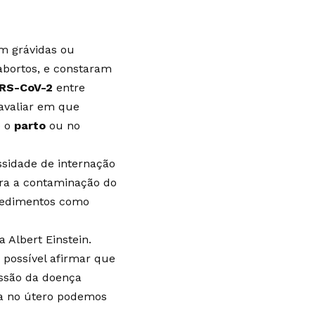
am grávidas ou
abortos, e constaram
RS-CoV-2
entre
avaliar em que
e o
parto
ou no
ssidade de internação
ara a contaminação do
ocedimentos como
 Albert Einstein.
 possível afirmar que
issão da doença
nda no útero podemos