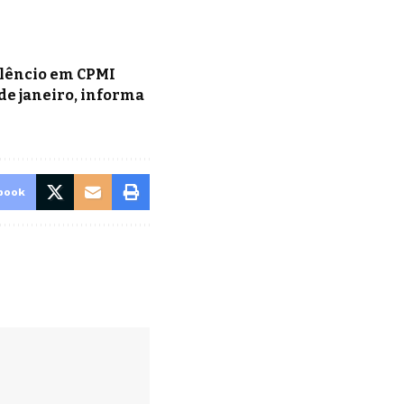
ilêncio em CPMI
de janeiro, informa
book