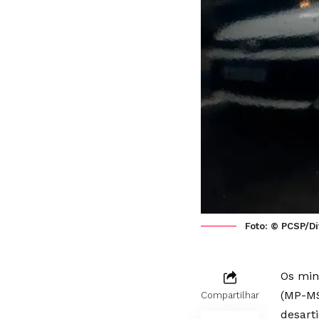
Foto: © PCSP/D
Os min
(MP-MS
Compartilhar
desart