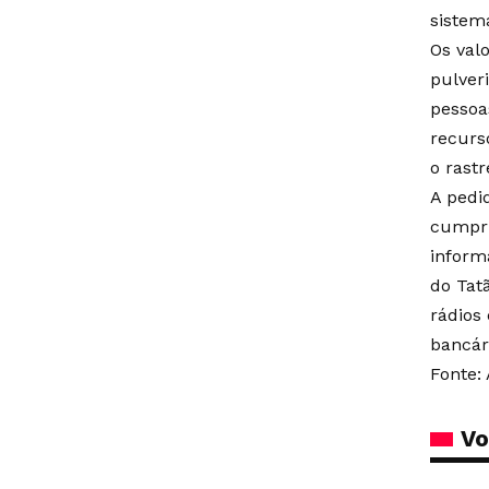
sistem
Os val
pulver
pessoa
recurs
o rast
A pedi
cumprid
inform
do Tat
rádios
bancár
Fonte: 
Vo