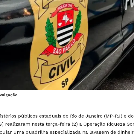
ivulgação
istérios públicos estaduais do Rio de Janeiro (MP-RJ) e d
) realizaram nesta terça-feira (2) a Operação Riqueza So
icular uma quadrilha especializada na lavagem de dinheir