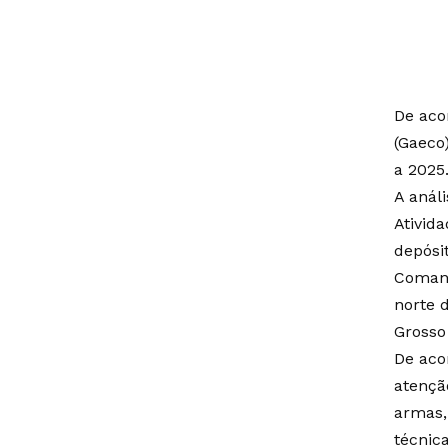
De aco
(Gaeco
a 2025
A análi
Ativid
depósi
Comand
norte 
Grosso
De aco
atençã
armas,
técnica