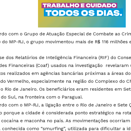
rdo com o Grupo de Atuação Especial de Combate ao Cri
) do MP-RJ, o grupo movimentou mais de R$ 116 milhões 
.
se dos Relatórios de Inteligência Financeira (RIF) do Cons
ades Financeiras (Coaf) usados na investigação revelara
tos realizados em agências bancárias próximas a áreas d
o Vermelho, especialmente na região do Complexo do C
do Rio de Janeiro. Os beneficiários eram residentes em Se
 do Sul, na fronteira com o Paraguai.
rdo com o MP-RJ, a ligação entre o Rio de Janeiro e Set
o porque a cidade é considerada ponto estratégico na rot
 cocaína e maconha no país. As movimentações ocorriam 
 conhecida como “smurfing”, utilizada para dificultar a id