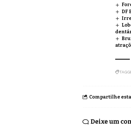
For
DF 
Irr
Lob
dentár
Bru
atraçõ
TAGG
Compartilhe esta
Deixe um co