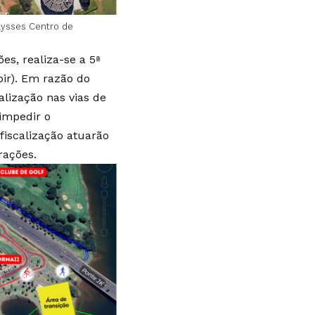
lysses Centro de
es, realiza-se a 5ª
ir). Em razão do
alização nas vias de
 impedir o
fiscalização atuarão
rações.