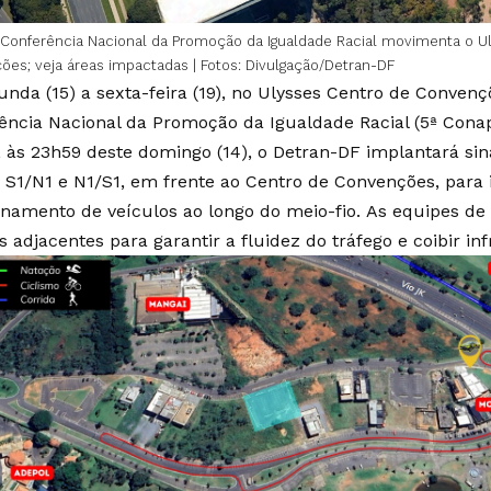
 Conferência Nacional da Promoção da Igualdade Racial movimenta o U
es; veja áreas impactadas | Fotos: Divulgação/Detran-DF
nda (15) a sexta-feira (19), no Ulysses Centro de Convençõ
ência Nacional da Promoção da Igualdade Racial (5ª Conap
, às 23h59 deste domingo (14), o Detran-DF implantará sin
o S1/N1 e N1/S1, em frente ao Centro de Convenções, para
onamento de veículos ao longo do meio-fio. As equipes de 
s adjacentes para garantir a fluidez do tráfego e coibir inf