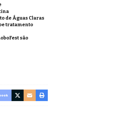
e
tina
ito de Águas Claras
be tratamento
LoboFest são
book