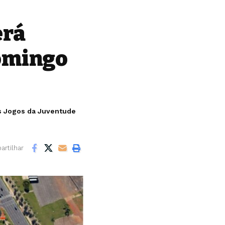
erá
domingo
os Jogos da Juventude
rtilhar