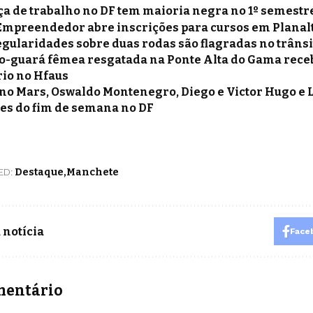
ça de trabalho no DF tem maioria negra no 1º semestr
Empreendedor abre inscrições para cursos em Planal
egularidades sobre duas rodas são flagradas no trâns
o-guará fêmea resgatada na Ponte Alta do Gama rece
io no Hfaus
no Mars, Oswaldo Montenegro, Diego e Victor Hugo e 
es do fim de semana no DF
ED:
Destaque
Manchete
 notícia
Face
mentário