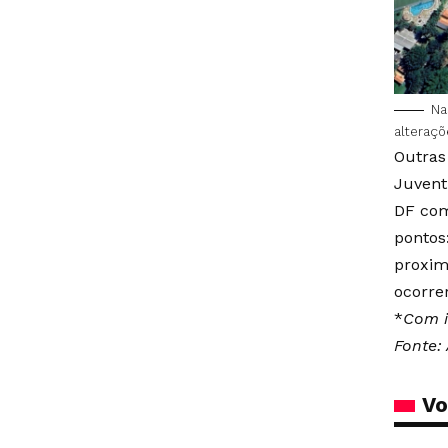
Na
alteraç
Outras
Juvent
DF com
pontos
proxim
ocorre
*
Com i
Fonte: 
Vo