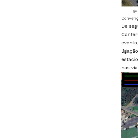
5ª
Convençõ
De segu
Confer
evento
ligaçã
estaci
nas via