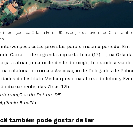
s imediações da Orla da Ponte JK, os Jogos da Juventude Caixa tam
ões
 intervenções estão previstas para o mesmo período. Em 
ude Caixa — de segunda a quarta-feira (17) —, na Orla da
eça a atuar já na noite deste domingo, fechando a via de 
: na rotatória próxima à Associação de Delegados de Políci
idades do Instituto Medcorpus e na altura do Infinity Even
rão diariamente, das 7h às 12h.
nformações do Detran-DF
Agência Brasília
cê também pode gostar de ler