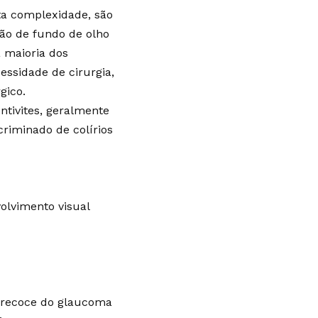
ta complexidade, são
ção de fundo de olho
a maioria dos
ssidade de cirurgia,
gico.
tivites, geralmente
criminado de colírios
volvimento visual
 precoce do glaucoma