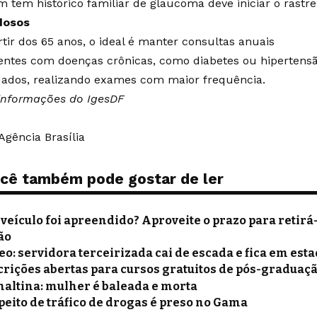
 tem histórico familiar de glaucoma deve iniciar o rastre
dosos
rtir dos 65 anos, o ideal é manter consultas anuais
entes com doenças crônicas, como diabetes ou hipertens
dados, realizando exames com maior frequência.
nformações do IgesDF
Agência Brasília
cê também pode gostar de ler
 veículo foi apreendido? Aproveite o prazo para retirá-
ão
eo: servidora terceirizada cai de escada e fica em est
crições abertas para cursos gratuitos de pós-graduaç
naltina: mulher é baleada e morta
peito de tráfico de drogas é preso no Gama