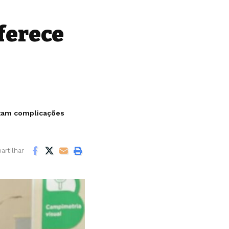
ferece
vitam complicações
rtilhar