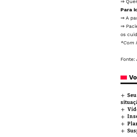
⇒ Quem
Para i
⇒ A pa
⇒ Paci
os cui
*Com i
Fonte: 
Vo
Seu
situaç
Víd
Ins
Pla
Sus