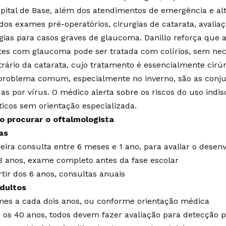
pital de Base, além dos atendimentos de emergência e al
ados exames pré-operatórios, cirurgias de catarata, avalia
rgias para casos graves de glaucoma. Danillo reforça que 
tes com glaucoma pode ser tratada com colírios, sem nece
trário da catarata, cujo tratamento é essencialmente cirúr
problema comum, especialmente no inverno, são as conjun
as por vírus. O médico alerta sobre os riscos do uso indis
óticos sem orientação especializada.
 procurar o oftalmologista
as
eira consulta entre 6 meses e 1 ano, para avaliar o desen
3 anos, exame completo antes da fase escolar
rtir dos 6 anos, consultas anuais
dultos
es a cada dois anos, ou conforme orientação médica
 os 40 anos, todos devem fazer avaliação para detecção