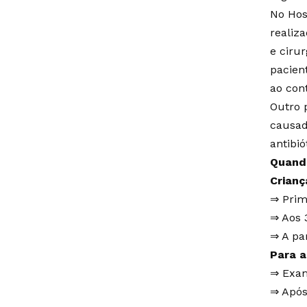
No Hos
realiz
e ciru
pacien
ao con
Outro 
causad
antibi
Quando
Crianç
⇒ Prim
⇒ Aos 
⇒ A pa
Para a
⇒ Exam
⇒ Após