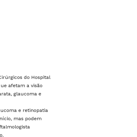
irúrgicos do Hospital
que afetam a visão
arata, glaucoma e
aucoma e retinopatia
início, mas podem
ftalmologista
o.