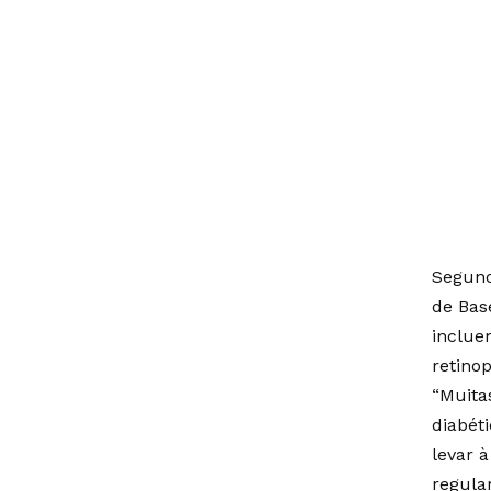
Segund
de Bas
inclue
retinop
“Muita
diabét
levar 
regula