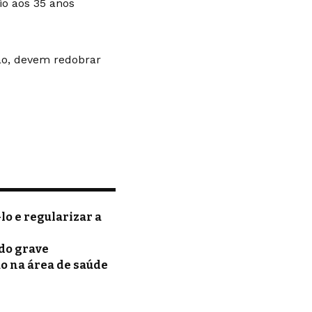
io aos 35 anos
ão, devem redobrar
lo e regularizar a
ado grave
ão na área de saúde