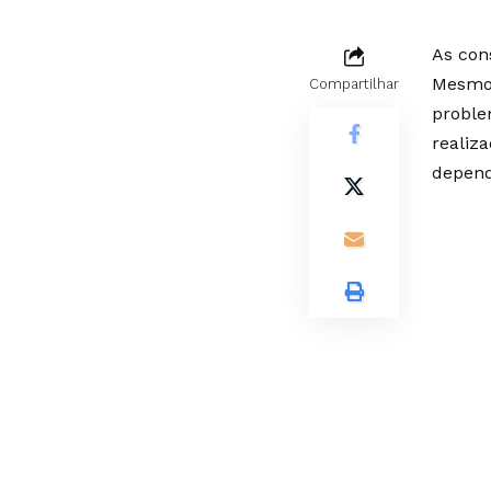
As con
Mesmo 
Compartilhar
proble
realiz
depend