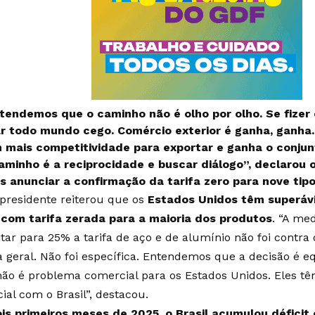
tendemos que o caminho não é olho por olho. Se fizer o
ar todo mundo cego. Comércio exterior é ganha, ganh
 mais competitividade para exportar e ganha o conjun
aminho é a reciprocidade e buscar diálogo”, declarou 
s anunciar a
confirmação da tarifa zero para nove tip
-presidente reiterou que os
Estados Unidos têm superáv
, com tarifa zerada para a maioria dos produtos
. “A me
ar para 25% a tarifa de aço e de alumínio não foi contra o
 geral. Não foi específica. Entendemos que a decisão é 
 não é problema comercial para os Estados Unidos. Eles tê
ial com o Brasil”, destacou.
is primeiros meses de 2025, o Brasil acumulou déficit