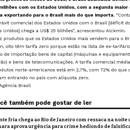
milhões com os Estados Unidos, com a segunda maior
a exportando para o Brasil mais do que importa
. “Cont
rávit comercial dos Estados Unidos com o Brasil [déficit d
s Unidos] chega a US$ 25 bilhões”, acrescentou Alckmin.
z produtos que os Estados Unidos mais vendem para o Bra
, oito têm tarifa zero porque estão na lista de ex-tarifári
o de Importação bens de capital (máquinas e equipamen
ão) e bens de telecomunicações. A tarifa comercial média 
odutos norte-americanos está em 2,7%, com 72% do que 
am entrando no país com alíquota zero.
Agência Brasil
cê também pode gostar de ler
nte fria chega ao Rio de Janeiro com ressaca na noite 
ara aprova urgência para crime hediondo de falsific