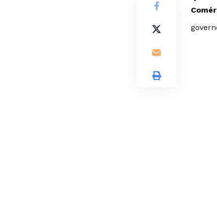
Comérc
govern