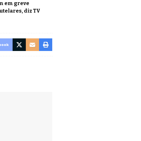
em em greve
utelares, diz TV
book