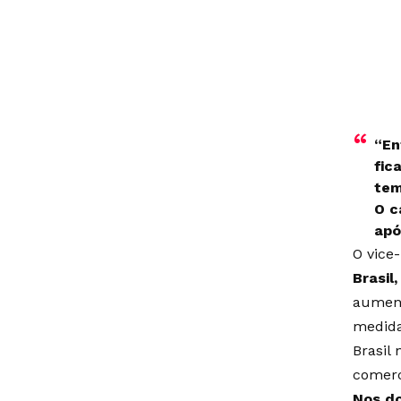
“En
fic
tem
O c
apó
O vice
Brasil
aument
medida
Brasil
comerc
Nos do