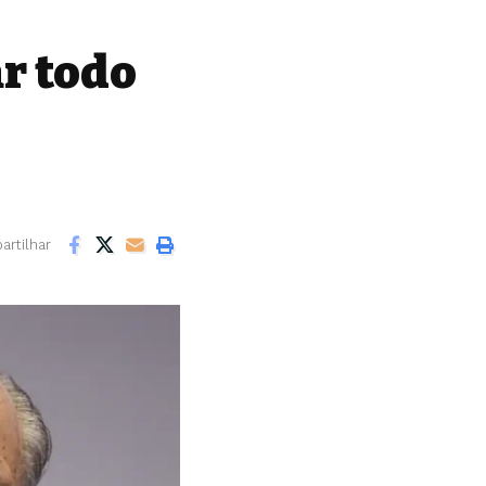
ar todo
rtilhar