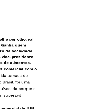
lho por olho, vai
a. Ganha quem
to da sociedade.
o vice-presidente
os de alimentos
.
it comercial com o
dida tomada de
 Brasil, foi uma
equivocada porque o
m superávit
 comercial de US$