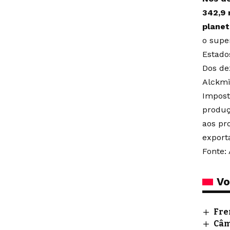
342,9 
planet
o supe
Estado
Dos de
Alckmin
Impost
produç
aos pr
export
Fonte: 
Vo
Fre
Câm