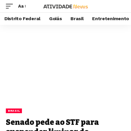
Aa
Distrito Federal
Goiás
Brasil
Entretenimento
BRASIL
Senado pede ao STF para