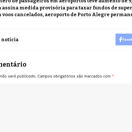
ero de passageiros em aeroportos teve aumento de 9
a assina medida provisória para taxar fundos de super
 voos cancelados, aeroporto de Porto Alegre perman
 notícia
Face
mentário
não será publicado.
Campos obrigatórios são marcados com
*