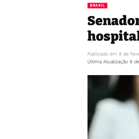
BRASIL
Senador
hospita
Publicado em 8 de fev
Última Atualização 8 de