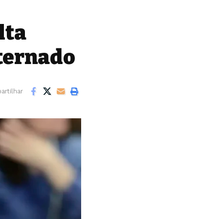
lta
nternado
rtilhar