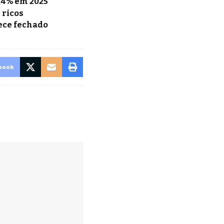
,4% em 2025
 ricos
ece fechado
book