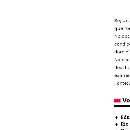
Segund
que fo
No doc
condiç
domicil
Na oca
desidr
exames
Fonte: 
Vo
Edu
Rio